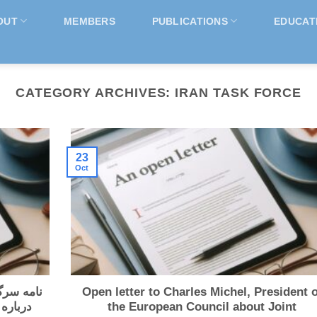
OUT
MEMBERS
PUBLICATIONS
EDUCAT
CATEGORY ARCHIVES:
IRAN TASK FORCE
23
Oct
نامه سرگ
Open letter to Charles Michel, President o
درباره 
the European Council about Joint