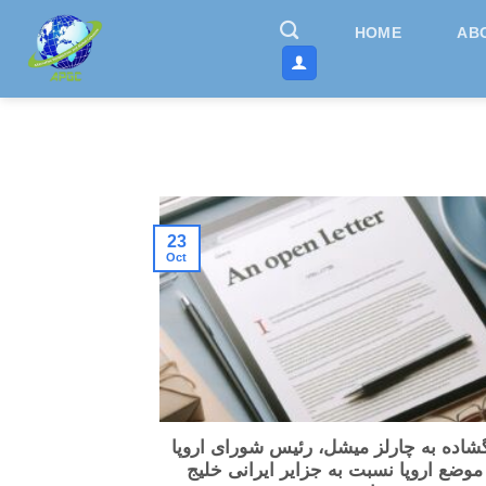
Skip
HOME
AB
to
content
23
Oct
شاده به چارلز میشل، رئیس شورای اروپا
موضع اروپا نسبت به جزایر ایرانی خلیج