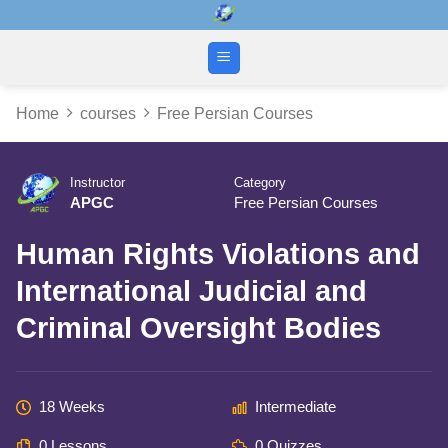
Skip
to
content
Home
courses
Free Persian Courses
Instructor
Category
APGC
Free Persian Courses
Human Rights Violations and
International Judicial and
Criminal Oversight Bodies
18 Weeks
Intermediate
0 Lessons
0 Quizzes